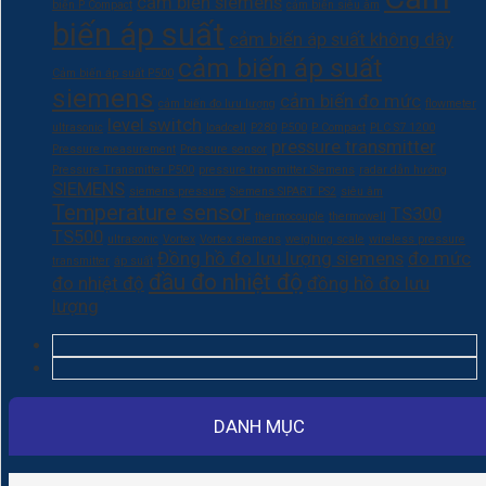
cảm biến siemens
biến P Compact
cảm biến siêu âm
biến áp suất
cảm biến áp suất không dây
cảm biến áp suất
Cảm biến áp suất P500
siemens
cảm biến đo mức
cảm biến đo lưu lượng
flowmeter
level switch
ultrasonic
loadcell
P280
P500
P Compact
PLC S7 1200
pressure transmitter
Pressure measurement
Pressure sensor
Pressure Transmitter P500
pressure transmitter SIemens
radar dẫn hướng
SIEMENS
siemens pressure
Siemens SIPART PS2
siêu âm
Temperature sensor
TS300
thermocouple
thermowell
TS500
ultrasonic
Vortex
Vortex siemens
weighing scale
wireless pressure
Đồng hồ đo lưu lượng siemens
đo mức
transmitter
áp suất
đầu đo nhiệt độ
đo nhiệt độ
đồng hồ đo lưu
lượng
DANH MỤC