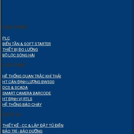
SẢN PHẨM
PLC
BIẾN TẦN & SOFT STARTER
THIẾT BỊ ĐO LƯỜNG
BỘ LỌC SÓNG HÀI
GIẢI PHÁP
HỆ THỐNG QUAN TRẮC KHÍ THẢI
HT CÂN ĐỊNH LƯỢNG BW500
DCS & SCADA
SMART CAMERA BARCODE
HT ĐỊNH VỊ RTLS
HỆ THỐNG BÁO CHÁY
DỊCH VỤ
THIẾT KẾ - CC & LẮP ĐẶT TỦ ĐIỆN
BẢO TRÌ - BẢO DƯỠNG