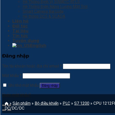
Hệ Thống Định Vị SIMATC-RTLS
Hệ Thống Điện Năng Lượng Mặt Trời
Smart Camera Barcode
Hệ thống DCS & SCADA
Liên hệ
Đối tác
Tài liệu
Tin tức
Tuyển dụng
English
Đăng nhập
Tên tài khoản hoặc địa chỉ email
*
Mật khẩu
*
Ghi nhớ mật khẩu
Đăng nhập
Quên mật khẩu?
»
Sản phẩm
»
Bộ điều khiển
»
PLC
»
S7 1200
»
CPU 1212F
DC/DC/DC