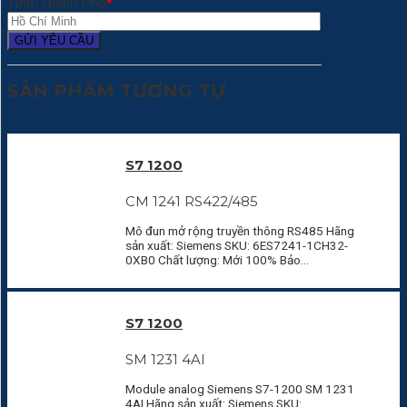
Tỉnh/Thành Phố
*
SẢN PHẨM TƯƠNG TỰ
S7 1200
CM 1241 RS422/485
Mô đun mở rộng truyền thông RS485 Hãng
sản xuất: Siemens SKU: 6ES7241-1CH32-
0XB0 Chất lượng: Mới 100% Bảo…
S7 1200
SM 1231 4AI
Module analog Siemens S7-1200 SM 1231
4AI Hãng sản xuất: Siemens SKU: