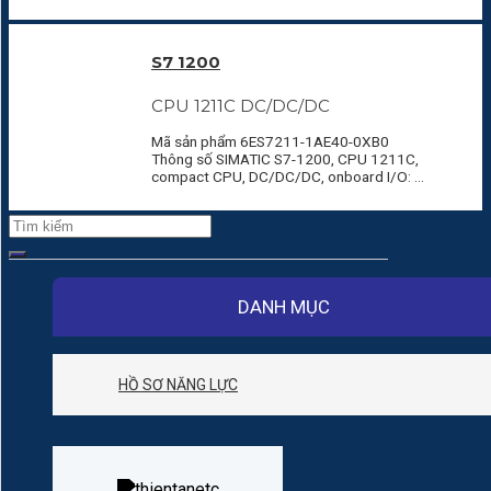
S7 1200
CPU 1211C DC/DC/DC
Mã sản phẩm 6ES7211-1AE40-0XB0
Thông số SIMATIC S7-1200, CPU 1211C,
compact CPU, DC/DC/DC, onboard I/O: 6
DI 24…
Tìm
kiếm:
DANH MỤC
HỒ SƠ NĂNG LỰC