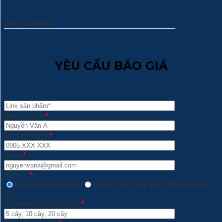
Đang cập nhật
YÊU CẦU BÁO GIÁ
Tên của bạn
*
Số điện thoại
*
Email
*
Bạn là...
*
Người dùng cá nhân
Đại lý/Nhà phân phối, bán lẻ/Nhà
thầu…
Số lượng cần báo giá?
*