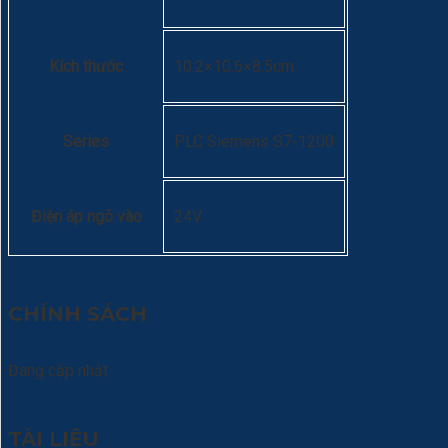
Kích thước
10.2×10.6×8.5cm
Series
PLC Siemens S7-1200
Điện áp ngõ vào
24V
CHÍNH SÁCH
Đang cập nhật
TÀI LIỆU