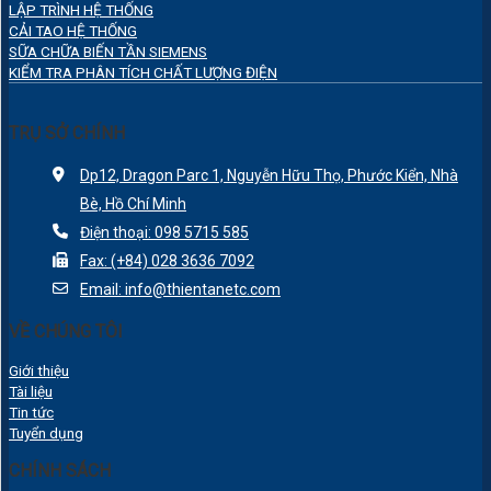
LẬP TRÌNH HỆ THỐNG
CẢI TAO HỆ THỐNG
SỮA CHỮA BIẾN TẦN SIEMENS
KIỂM TRA PHÂN TÍCH CHẤT LƯỢNG ĐIỆN
TRỤ SỞ CHÍNH
Dp12, Dragon Parc 1, Nguyễn Hữu Thọ, Phước Kiển, Nhà
Bè, Hồ Chí Minh
Điện thoại: 098 5715 585
Fax: (+84) 028 3636 7092
Email: info@thientanetc.com
VỀ CHÚNG TÔI
Giới thiệu
Tài liệu
Tin tức
Tuyển dụng
CHÍNH SÁCH