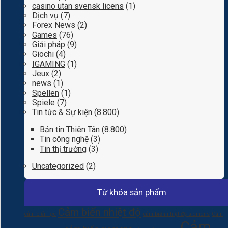
casino utan svensk licens
(1)
Dịch vụ
(7)
Forex News
(2)
Games
(76)
Giải pháp
(9)
Giochi
(4)
IGAMING
(1)
Jeux
(2)
news
(1)
Spellen
(1)
Spiele
(7)
Tin tức & Sự kiện
(8.800)
Bản tin Thiên Tân
(8.800)
Tin công nghệ
(3)
Tin thị trường
(3)
Uncategorized
(2)
Từ khóa sản phẩm
Cảm biến nhiệt độ
cảm biến lực
cảm biến nhiệt độ siemens
Cảm
Cảm