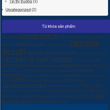
Tin thị trường
(3)
Uncategorized
(2)
Từ khóa sản phẩm
Cảm biến nhiệt độ
cảm biến lực
cảm biến nhiệt độ siemens
Cảm biến P
Cảm biến
cảm biến siemens
Compact
cảm biến siêu âm
áp suất
cảm biến áp suất không dây
Cảm biến áp suất P500
cảm biến áp suất siemens
cảm biến đo lưu lượng
cảm biến đo mức
level switch
flowmeter ultrasonic
loadcell
P280
P500
P
pressure
Compact
PLC S7 1200
Pressure measurement
Pressure sensor
transmitter
Pressure Transmitter P500
pressure transmitter SIemens
radar dẫn
SIEMENS
hướng
siemens pressure
Siemens SIPART PS2
siêu âm
Temperature sensor
TS300
TS500
thermocouple
thermowell
ultrasonic
Vortex
Vortex siemens
weighing scale
wireless pressure transmitter
áp suất
đầu
Đồng hồ đo lưu lượng siemens
đo mức
đo nhiệt độ
đo nhiệt độ
đồng hồ đo lưu lượng