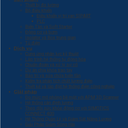
Thiết bị đo lường
Bộ điều khiển
Điều khiển vị trí van SIPART
PLC
Biến Tần và Soft Starter
Động cơ và bơm
Isolator và Box trung gian
Tủ điện
Dịch vụ
Cung ứng nhân lực kỹ thuật
Lập trình hệ thống tự động hóa
Chuẩn đoán và xử lý sự cố
Dự án chìa khóa trao tay
Bảo trì và sửa chữa biến tần
Kiểm tra phân tích chất lượng điện
Thiết kế và lắp đặt hệ thống điện công nghiệp
Giải pháp
Đo mức mô phỏng bề mặt với APM 3D Scanner
Hệ thống cân định lượng
Theo dõi sức khỏe động cơ với SIMOTICS
CONNECT 400
Hệ Thống Quản Lý và Giám Sát Năng Lượng
Giải Pháp Giảm Sóng Hài