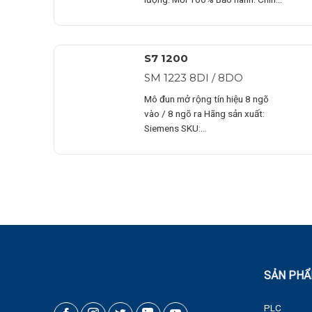
hãng Chứng từ : CO/CQ,…
S7 1200
SM 1223 8DI / 8DO
Mô đun mở rộng tín hiệu 8 ngõ
vào / 8 ngõ ra Hãng sản xuất:
Siemens SKU:…
SẢN PH
PLC