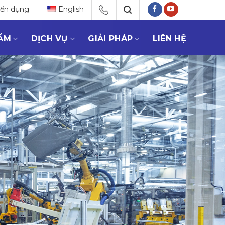
yển dụng
English
ẨM
DỊCH VỤ
GIẢI PHÁP
LIÊN HỆ