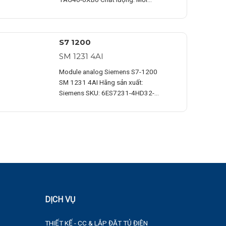
100% Bảo hành: Chính hãng
Chứng…
S7 1200
SM 1231 4AI
Module analog Siemens S7-1200
SM 1231 4AI Hãng sản xuất:
Siemens SKU: 6ES7231-4HD32-
0XB0 Chất lượng: Mới 100% Bảo…
DỊCH VỤ
THIẾT KẾ - CC & LẮP ĐẶT TỦ ĐIỆN