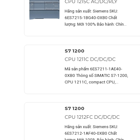
CPU 1215C AC/DC/RLY
Hãng sản xuất: Siemens SKU:
6ES7215-1BG40-0XB0 Chất
lượng: Mới 100% Bảo hành: Chính
hãng Chứng từ : CO/CQ,…
S7 1200
CPU 1211C DC/DC/DC
Mã sản phẩm 6ES7211-1AE40-
0XB0 Thông số SIMATIC S7-1200,
CPU 1211C, compact CPU,
DC/DC/DC, onboard I/O: 6 DI 24…
S7 1200
CPU 1212FC DC/DC/DC
Hãng sản xuất: Siemens SKU:
6ES7212-1AF40-0XB0 Chất
lượng: Mới 100% Bảo hành: Chính