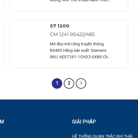
hãng Chứng từ : CO/CQ,…
S7 1200
CM 1241 RS422/485
Mô đun mở rộng truyền thông
RS485 Hãng sản xuất: Siemens
SKU: 6ES7241-1CH32-0XB0 Chất
lượng: Mới 100% Bảo…
1
2
ẨM
GIẢI PHÁP
HỆ THỐNG QUAN TRẮC KHÍ THẢI