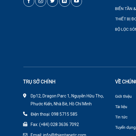
BIẾN TẦN 
THIẾT BỊ 
BỘ LỌC SÓ
TRỤ SỞ CHÍNH
VỀ CHÚN
Dp12, Dragon Parc 1, Nguyễn Hữu Thọ,
Giới thiệu
Phước Kiển, Nhà Bè, Hồ Chí Minh
Tài liệu
Điện thoại: 098 5715 585
Tin tức
Fax: (+84) 028 3636 7092
Tuyển dụng
Email: info@thientanetc.com