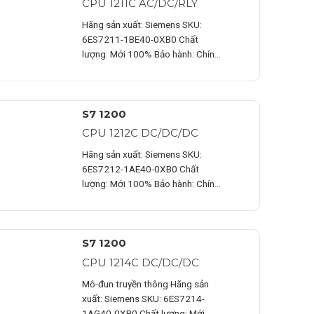
CPU 1211C AC/DC/RLY
Hãng sản xuất: Siemens SKU:
6ES7211-1BE40-0XB0 Chất
lượng: Mới 100% Bảo hành: Chính
hãng Chứng từ : CO/CQ,…
S7 1200
CPU 1212C DC/DC/DC
Hãng sản xuất: Siemens SKU:
6ES7212-1AE40-0XB0 Chất
lượng: Mới 100% Bảo hành: Chính
hãng Chứng từ : CO/CQ,…
S7 1200
CPU 1214C DC/DC/DC
Mô-đun truyền thông Hãng sản
xuất: Siemens SKU: 6ES7214-
1AG40-0XB0 Chất lượng: Mới