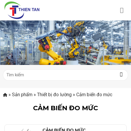
Chuyển
đến
nội
dung
Tìm
kiếm:
»
Sản phẩm
»
Thiết bị đo lường
»
Cảm biến đo mức
CẢM BIẾN ĐO MỨC
CẢM BIẾN ĐO MỨC