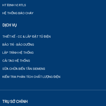
HT ĐỊNH VỊ RTLS
HỆ THỐNG BÁO CHÁY
DỊCH VỤ
THIẾT KẾ - CC & LẮP ĐẶT TỦ ĐIỆN
BẢO TRÌ - BẢO DƯỠNG
LẬP TRÌNH HỆ THỐNG
CẢI TAO HỆ THỐNG
SỮA CHỮA BIẾN TẦN SIEMENS
KIỂM TRA PHÂN TÍCH CHẤT LƯỢNG ĐIỆN
TRỤ SỞ CHÍNH