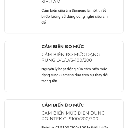
SIÊU ÂM
Cảm biến siêu âm Siemens là một thiết
bị đo lường sử dụng công nghệ siêu âm
để…
CẢM BIẾN ĐO MỨC
CẢM BIẾN ĐO MỨC DẠNG
RUNG LVL/LVS-100/200
Nguyên lý hoạt động của cảm biến mức
dạng rung Siemens dựa trên sự thay đổi
trong tần…
CẢM BIẾN ĐO MỨC
CẢM BIẾN MỨC ĐIỆN DUNG
POINTEK CLS100/200/300
Pointek CLS100/200/300 là thiết bị đo