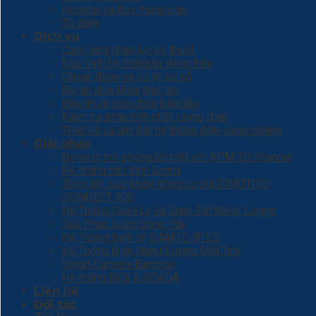
Isolator và Box trung gian
Tủ điện
Dịch vụ
Cung ứng nhân lực kỹ thuật
Lập trình hệ thống tự động hóa
Chuẩn đoán và xử lý sự cố
Dự án chìa khóa trao tay
Bảo trì và sửa chữa biến tần
Kiểm tra phân tích chất lượng điện
Thiết kế và lắp đặt hệ thống điện công nghiệp
Giải pháp
Đo mức mô phỏng bề mặt với APM 3D Scanner
Hệ thống cân định lượng
Theo dõi sức khỏe động cơ với SIMOTICS
CONNECT 400
Hệ Thống Quản Lý và Giám Sát Năng Lượng
Giải Pháp Giảm Sóng Hài
Hệ Thống Định Vị SIMATC-RTLS
Hệ Thống Điện Năng Lượng Mặt Trời
Smart Camera Barcode
Hệ thống DCS & SCADA
Liên hệ
Đối tác