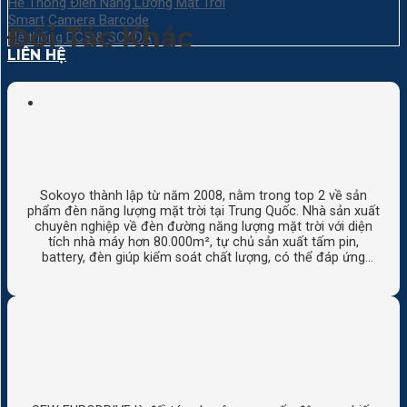
Hệ Thống Điện Năng Lượng Mặt Trời
Smart Camera Barcode
Đối Tác Khác
Hệ thống DCS & SCADA
LIÊN HỆ
Sokoyo thành lập từ năm 2008, nằm trong top 2 về sản
phẩm đèn năng lượng mặt trời tại Trung Quốc. Nhà sản xuất
chuyên nghiệp về đèn đường năng lượng mặt trời với diện
tích nhà máy hơn 80.000m², tự chủ sản xuất tấm pin,
battery, đèn giúp kiểm soát chất lượng, có thể đáp ứng
công suất hằng năm hơn 250.000 bộ cho thị trường. Sản
phẩm được sử dụng trên 100 quốc gia.