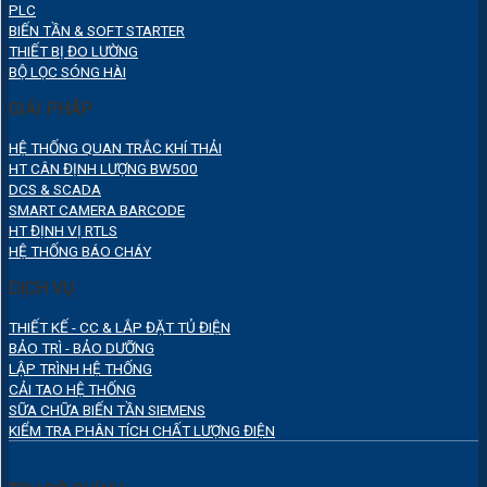
PLC
BIẾN TẦN & SOFT STARTER
THIẾT BỊ ĐO LƯỜNG
BỘ LỌC SÓNG HÀI
GIẢI PHÁP
HỆ THỐNG QUAN TRẮC KHÍ THẢI
HT CÂN ĐỊNH LƯỢNG BW500
DCS & SCADA
SMART CAMERA BARCODE
HT ĐỊNH VỊ RTLS
HỆ THỐNG BÁO CHÁY
DỊCH VỤ
THIẾT KẾ - CC & LẮP ĐẶT TỦ ĐIỆN
BẢO TRÌ - BẢO DƯỠNG
LẬP TRÌNH HỆ THỐNG
CẢI TAO HỆ THỐNG
SỮA CHỮA BIẾN TẦN SIEMENS
KIỂM TRA PHÂN TÍCH CHẤT LƯỢNG ĐIỆN