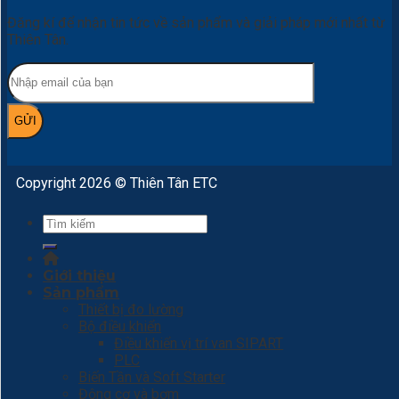
Đăng kí để nhận tin tức về sản phẩm và giải pháp mới nhất từ
Thiên Tân.
Copyright 2026 © Thiên Tân ETC
Tìm
kiếm:
Giới thiệu
Sản phẩm
Thiết bị đo lường
Bộ điều khiển
Điều khiển vị trí van SIPART
PLC
Biến Tần và Soft Starter
Động cơ và bơm