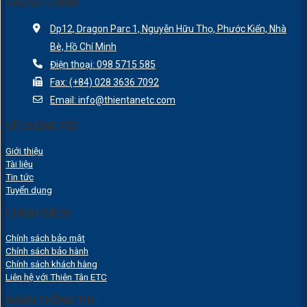
TRỤ SỞ CHÍNH
Dp12, Dragon Parc 1, Nguyễn Hữu Thọ, Phước Kiển, Nhà
Bè, Hồ Chí Minh
Điện thoại: 098 5715 585
Fax: (+84) 028 3636 7092
Email: info@thientanetc.com
VỀ CHÚNG TÔI
Giới thiệu
Tài liệu
Tin tức
Tuyển dụng
CHÍNH SÁCH
Chính sách bảo mật
Chính sách bảo hành
Chính sách khách hàng
Liên hệ với Thiên Tân ETC
NHẬN THÔNG TIN